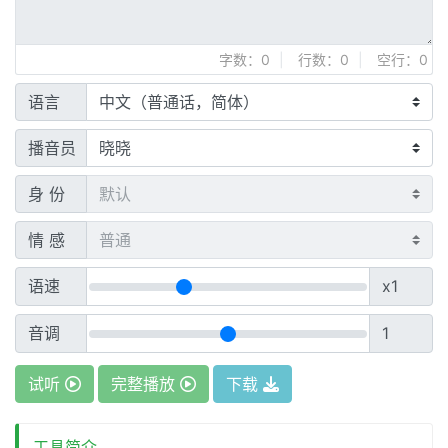
字数：
0
|
行数：
0
|
空行：
0
语言
播音员
身 份
情 感
语速
x1
音调
1
试听
完整播放
下载
工具简介